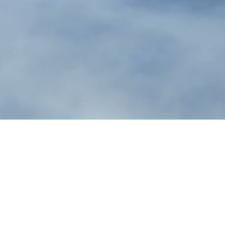
WIR VISUALISIEREN IDEEN.
Seit 2007 realisieren wir audio-visuelle Projekte für Kunst, Musik un
zielles. Wir entwickeln kreative Konzepte und funktionale Lösungen 
inwand, für die Bühne, für das Kunstwerk. Wir visualisieren Ideen für I
Inspiration.