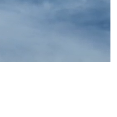
d
für die
hre